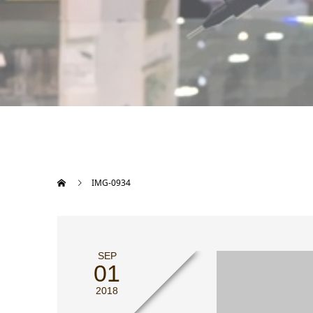
IMG-0934
SEP
01
2018