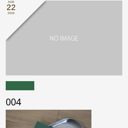
AUG
22
2020
004