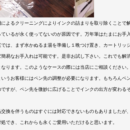
によるクリーニングによりインクの詰まりを取り除くことで
っているが永く使ってないのが原因です。万年筆はたまにお手
庭では、まず水かぬるま湯を準備し１晩つけ置き、カートリッ
ば簡易なお手入れは可能です。是非お試し下さい。これでも解
となります。このようなケースの際には当店にご相談ください
いうお客様にはペン先の調整が必要になります。もちろんペ
のですが、ペン先を微妙に広げることでインクの出方が変わる
交換を伴うものはすぐには対応できないものもありましたが
対処でき、これからも永くご愛用いただけると思います。