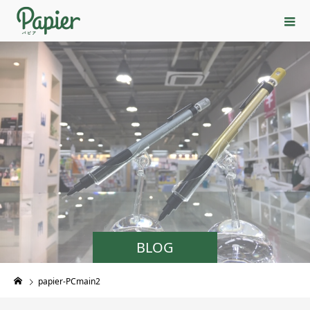
BLOG
papier-PCmain2